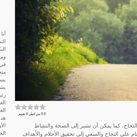
أنا
الن
الب
وما
متخ
يسا
بشك
رئي
الع
الع
0
5
من اصل
0
تقييم.
هدف
النجاح، كما يمكن أن تشير إلى الصحة والنشاط
الأ
الح
نام على النجاح والسعي إلى تحقيق الأحلام والأهداف