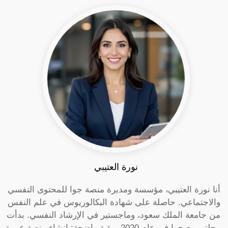
نورة العتيبي
أنا نورة العتيبي، مؤسسة ومديرة منصة جوا للمحتوى النفسي
والاجتماعي. حاصلة على شهادة البكالوريوس في علم النفس
من جامعة الملك سعود، وماجستير في الإرشاد النفسي. بدأت
رحلتي مع جوا في عام 2020 برؤية واضحة: إنشاء منصة عربية