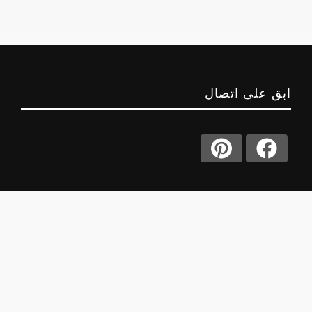
ابق على اتصال
حول
منصة جوا
اكتشف عالماً من المعرفة النفسية والعاطفية مع جوا
سعودي - منصة سعودية عربية متخصصة تقدم محتوى