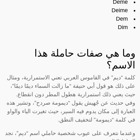
Deme
Deime
Dem
Dim
وما هي صفات حاملة هذا
الاسم؟
كلمة “ديم” في القاموس العربي تعني الاستمرارية، ومثال
على ذلك هو قول أبي حنيفة “ما زالت السماء ديمًا ديمًا”،
حيث يعني ذلك استمرارية هطول المطر دون انقطاع.
وفي حديث عن جُهيش يقول “ديمومة صردح”، وتشير هذه
العبارة إلى مكان يدوم فيه السير، حيث تغيرت الياء والواو
في كلمة “ديمومة” لتخفيف النطق.
وعندما نتعرف على عيوب شخصية حاملي اسم “ديم”، نجد