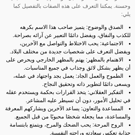
وحسنة. يمكننا التعرف على هذه الصفات بالتفصيل كما
يلي:
الصدق والوضوح: يتميز صاحب هذا الاسم بكرهه
للكذب والنفاق، ويفضل دائمًا التعبير عن آرائه بصراحة.
الاجتماعية: يحب الاختلاط والتواصل مع الآخرين،
ويفضل التعرف على شخصيات جديدة من مختلف البلاد.
الاهتمام بالمظهر: يهتم بالمظهر الخارجي ويحرص على
أن يظهر بشكل لائق وجذاب في جميع المناسبات.
الطموح والعمل الجاد: يعمل بجد واجتهاد في عمله،
ويسعى دائمًا لتطوير ذاته وتحقيق النجاح.
التفكير العقلاني: يتخذ القرارات بحكمة ويستخدم عقله
في تحليل الأمور، دون أن تسيطر عليه المشاعر.
المساعدة والتعاون: يساعد الآخرين ويشاركهم المعرفة
والمساعدة، مما يجعله شخصًا محبوبًا من قبل الجميع.
الروح المرحة: يحب الضحك والمرح، ويتمتع بابتسامة
جذابة تعكس سعادته وراحته النفسية.