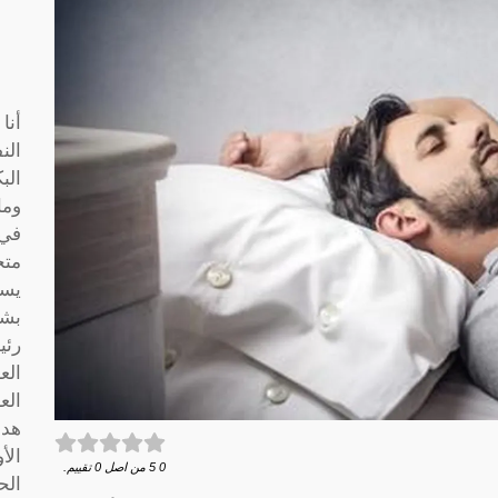
أنا
الن
الب
وما
متخ
يسا
بشك
رئي
الع
الع
هدف
الأ
0
5
من اصل
0
تقييم.
الح