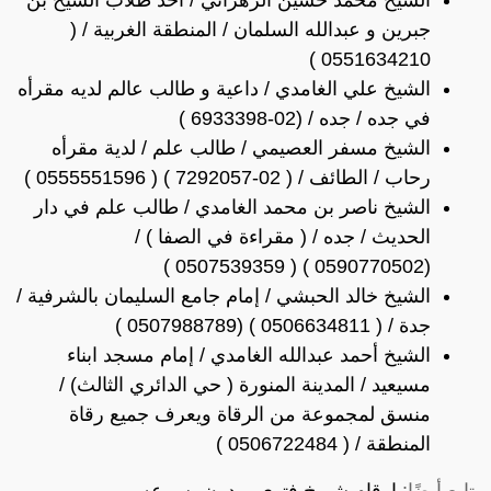
جبرين و عبدالله السلمان / المنطقة الغربية / (
0551634210 )
الشيخ علي الغامدي / داعية و طالب عالم لديه مقرأه
في جده / جده / (02-6933398 )
الشيخ مسفر العصيمي / طالب علم / لدية مقرأه
رحاب / الطائف / ( 02-7292057 ) ( 0555551596 )
الشيخ ناصر بن محمد الغامدي / طالب علم في دار
الحديث / جده / ( مقراءة في الصفا ) /
(0590770502 ) ( 0507539359 )
الشيخ خالد الحبشي / إمام جامع السليمان بالشرفية /
جدة / ( 0506634811 ) (0507988789 )
الشيخ أحمد عبدالله الغامدي / إمام مسجد ابناء
مسيعيد / المدينة المنورة ( حي الدائري الثالث) /
منسق لمجموعة من الرقاة ويعرف جميع رقاة
المنطقة / ( 0506722484 )
تابع أيضًا:
ارقام شيوخ فتوى يردون بسرعه