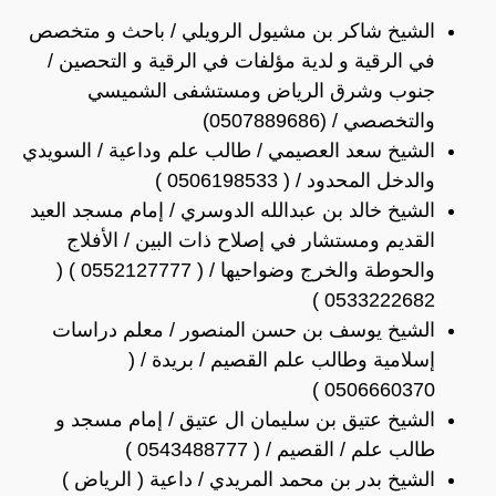
الشيخ شاكر بن مشيول الرويلي / باحث و متخصص
في الرقية و لدية مؤلفات في الرقية و التحصين /
جنوب وشرق الرياض ومستشفى الشميسي
والتخصصي / (0507889686)
الشيخ سعد العصيمي / طالب علم وداعية / السويدي
والدخل المحدود / ( 0506198533 )
الشيخ خالد بن عبدالله الدوسري / إمام مسجد العيد
القديم ومستشار في إصلاح ذات البين / الأفلاج
والحوطة والخرج وضواحيها / ( 0552127777 ) (
0533222682 )
الشيخ يوسف بن حسن المنصور / معلم دراسات
إسلامية وطالب علم القصيم / بريدة / (
0506660370 )
الشيخ عتيق بن سليمان ال عتيق / إمام مسجد و
طالب علم / القصيم / ( 0543488777 )
الشيخ بدر بن محمد المريدي / داعية ( الرياض )