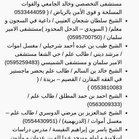
مستشفى التخصصي وخالد الجامعي والقوات
المسلحة و قوى الأمن بالرياض / ( 0533444059
الشيخ سلطان شجعان العتيبي / داعية في السجون و
معلم/ ( السويدي – الدخل المحدود )مستشفى الامير
سلمان / (0595700750)
الشيخ طيب بن عبده أحمد شرحيلي / مغسل اموات
/ مرشد ديني / طالب علم / حي الشفا مستشفى
الامير سلمان و مستشفى الشميسي (0595259483)
الشيخ خالد بن السالم / طالب علم يحضر ماجستير
في الفقه المقارن / القصيم – بريدة / (
0553810083 )
الشيخ احمد بن حمد المطلق / طالب علم /
(0563009333)
الشيخ عبدالعزيز بن مرضي الدوسري / طالب علم –
مغسل أموات / (الدريهمية) / (0554430951)
الشيخ ياسر بن إبراهيم النفيسة / مدرس دراسات
إسلامية و إمام مسجد عبدا لله بن عدوان و مأذون