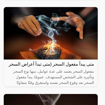
متى يبدأ مفعول السحر (متى تبدأ أعراض السحر
مفعول السحر يعتمد على عدة عوامل، منها نوع السحر
وتأثيره على الشخص المستهدف. عمومًا، يبدأ مفعول
السحر بعد وقوع السحر نفسه واستغرق وقتًا متفاوتًا
حسب نوع السحر