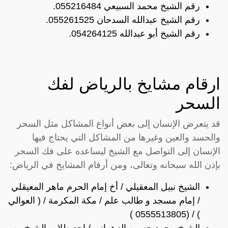
رقم الشيخ محمد السبيعي 055216484.
رقم الشيخ عبدالله السدحان 055261525.
رقم الشيخ أبو عبدالله 054264125.
ارقام مشايخ بالرياض لفك
السحر
قد يتعرض الإنسان إلى بعض أنواع المشاكل مثل السحر
والحسد والعين وغيرها من المشاكل التي يحتاج فيها
الإنسان إلى التواصل مع الشيخ ليساعده على فك السحر
بإذن الله سبحانه وتعالى، ومن أرقام المشايخ في الرياض:
الشيخ نبيل المعقيلي / أخ إمام الحرم ماهر المعيقلي
/ إمام مسجد و طالب علم / مكة المكرمة / ( العوالي
) / (0555513805 )
الشيخ محمد حسين الزهراني / احد طلاب الشيخ بن