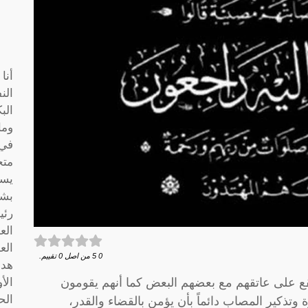
أنا
الن
الب
وما
متخ
يسا
بشك
رئي
الع
الع
0
5
من اصل
0
تقييم.
هدف
قع على عاتقهم مع بعضهم البعض كما أنهم يقومون
الأ
الح
 وتذكير المصاب دائماً بأن يؤمن بالقضاء والقدر،