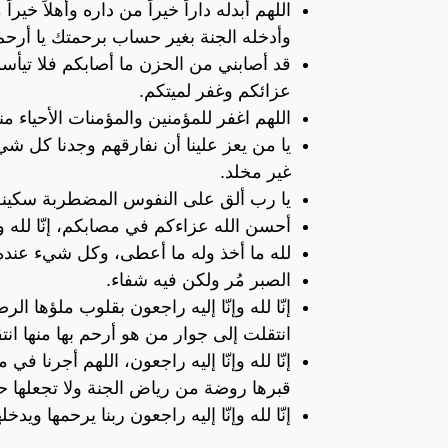
اللهم أبدله داراً خيراً من داره وأهلاً خير
وأدخله الجنة بغير حساب برحمتك يا أرحم
قد أصابني من الحزن ما أصابكم فلا تيأس
عزائكم وغفر لميتكم.
اللهم اغفر للمؤمنين والمؤمنات الأحياء من
يا من يعز علينا أن نفارقهم وجدنا كل شي
غير مخلد.
يا رب ألق على النفوس المضطربة سكينة وأث
أحسن الله عزاءكم في مصابكم، إنّا لله وإن
لله ما أخذ وله ما أعطى، وكل شيء عند
الصبر مُر ولكن فيه شفاء.
إنّا لله وإنّا إليه راجعون بقلوب ملؤها الر
انتقلت إلى جوار من هو أرحم بها منها انت
إنّا لله وإنّا إليه راجعون، اللهم أجرنا في 
قبرها روضة من رياض الجنة ولا تجعلها ح
إنّا لله وإنّا إليه راجعون ربنا يرحمها ويدخ