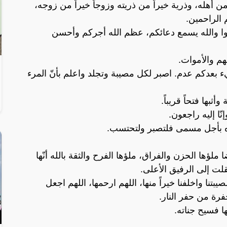
اً من أهله، وذرية خيراً من ذريته وزوجاً خيراً من زوجه،
 الراحمين.
وا والله يسمع دعائكم، عظم الله أجركم وأحسن
هم والأموات.
ء بعدكم عدم. اصبر لكل مصيبة وتجلد واعلم بأنّ المرء
بها فتحاً قريباً.
ّا إليه راجعون.
ه بأجل مسمى فلتصبر ولتحتسب.
ضا ملؤها الحزن والفراق، ملؤها الفرح والثقة بالله أنّها
قلت إلى الرفيق الأعلى.
مصيبتنا واخلفنا خيراً منها، اللهم ارحمها، اللهم اجعل
فرة من حفر النار.
لها فسيح جناته.