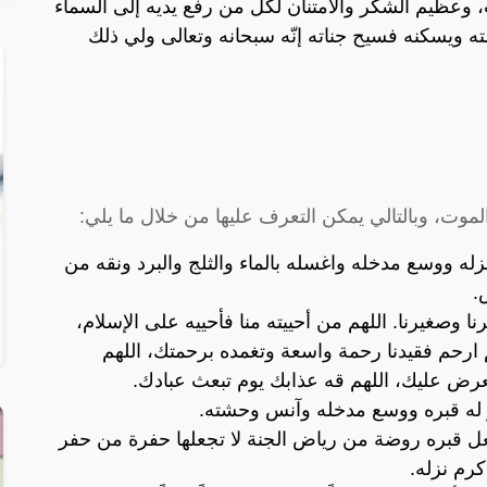
، وعظيم الشكر والامتنان لكل من رفع يديه إلى السماء
ته ويسكنه فسيح جناته إنّه سبحانه وتعالى ولي ذلك
لموت، وبالتالي يمكن التعرف عليها من خلال ما يلي:
له ووسع مدخله واغسله بالماء والثلج والبرد ونقه من
.
يرنا وصغيرنا. اللهم من أحييته منا فأحييه على الإسلام،
هم ارحم فقيدنا رحمة واسعة وتغمده برحمتك، اللهم
رض عليك، اللهم قه عذابك يوم تبعث عبادك.
ور له قبره ووسع مدخله وآنس وحشته.
جعل قبره روضة من رياض الجنة لا تجعلها حفرة من حفر
كرم نزله.