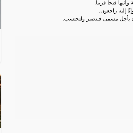
بها فتحاً قريباً.
ّا إليه راجعون.
ه بأجل مسمى فلتصبر ولتحتسب.