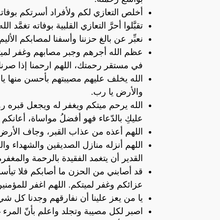
أخلص التعازي لكم ولأفراد أسرتكم بوفاته ت
تقبَّلوا أحرَّ التعازي القلبية بوفاته تغمَّد ا
نعبِّر عن بالغ حزننا وأسفنا لمصابكم الأليم 
عظم الله أجرهم وجبر مصابهم وغفر لميته
في مستقر رحمتك، اللهم ارحمنا إذا صرنا إلى
الله يخلف عليهم مصيبتهم بأحسن منها ي
والأرض يا رب.
الله يرحم ميتكم ويغفر له ويجعل قبره روضة 
عليكِ بالدّعاء فهو أفضلُ مواساة، أعانكم ا
اللهم أعذه من عذاب القبر، وجاف الأرض 
اللهم أنزله منازل الصديقين والشهداء وا
القدير أن يتغمد الفقيدة بالرحمة والمغفرة
قد أصابني من الحزن ما أصابكم فلا تيأس
عزائكم وغفر لميتكم. اللهم اغفر للمؤمنين
يا من يعز علينا أن نفارقهم وجدنا كل ش
اصبر لكل مصيبة وتجلد واعلم بأنّ المرء 