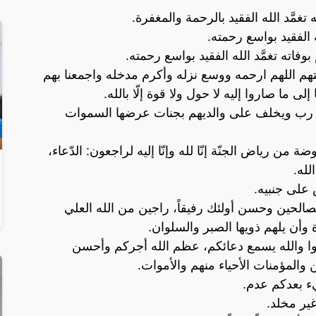
غمَّد الله الفقيد بالرحمة والمغفرة.
لله الفقيد بواسع رحمته.
بوفاته تغمَّد الله الفقيد بواسع رحمته.
م اللهم ارحمه ووسع نزله وأكرم مدخله واجمعنا بهم
 ما صاروا إليه لا حول ولا قوة إلّا بالله.
ا رب ويخلف على والديهم بجنات عرضها السموات
من رياض الجنّة إنّا لله وإنّا إليه لراجعون: الدّعاء،
لله.
على جنبيه.
لصالحين وحسن أولئك رفيقاً، راجين من الله العلي
 وأن يلهم ذويها الصبر والسلوان.
وا والله يسمع دعائكم، عظم الله أجركم وأحسن
 والمؤمنات الأحياء منهم والأموات.
يء بعدكم عدم.
غير مخلد.