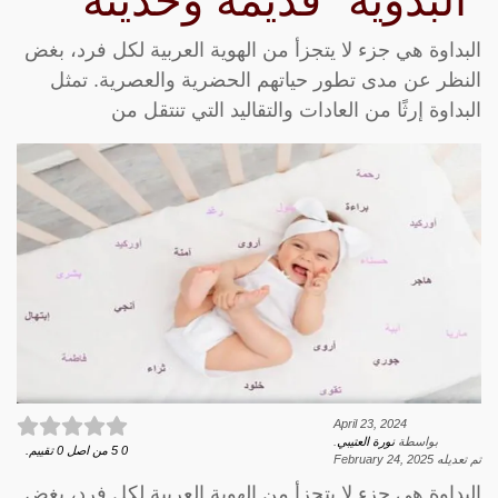
“البدوية” قديمة وحديثة
البداوة هي جزء لا يتجزأ من الهوية العربية لكل فرد، بغض
النظر عن مدى تطور حياتهم الحضرية والعصرية. تمثل
البداوة إرثًا من العادات والتقاليد التي تنتقل من
April 23, 2024
بواسطة
نورة العتيبي
.
0
5
من اصل
0
تقييم.
تم تعديله
February 24, 2025
البداوة هي جزء لا يتجزأ من الهوية العربية لكل فرد، بغض