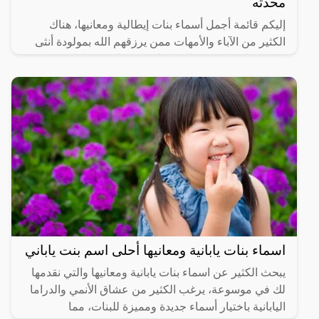
محدثه
إليكم قائمة أجمل أسماء بنات إيطالية ومعانيها، هناك
الكثير من الآباء والأمهات ممن يرزقهم الله بمولودة أنثى
ممن يميلون لتسمية الفتاة باسم مختلف يجعلها مميزة بين
اسماء بنات يابانية ومعانيها أحلى اسم بنت ياباني
يبحث الكثير عن اسماء بنات يابانية ومعانيها والتي نقدمها
لك في موسوعة، يرغب الكثير من عشاق الأنمي والدراما
اليابانية باختيار أسماء جديدة ومميزة للبنات، مما