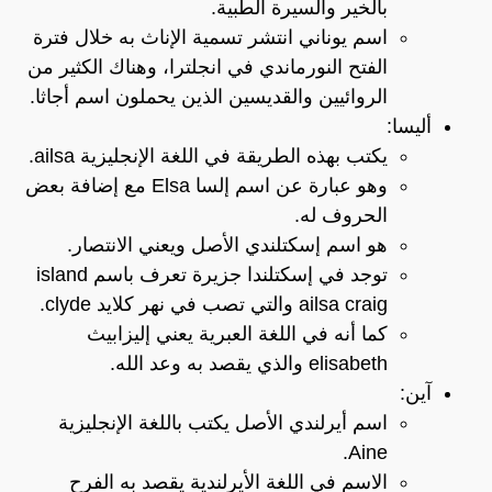
بالخير والسيرة الطبية.
اسم يوناني انتشر تسمية الإناث به خلال فترة
الفتح النورماندي في انجلترا، وهناك الكثير من
الروائيين والقديسين الذين يحملون اسم أجاثا.
أليسا:
يكتب بهذه الطريقة في اللغة الإنجليزية ailsa.
وهو عبارة عن اسم إلسا Elsa مع إضافة بعض
الحروف له.
هو اسم إسكتلندي الأصل ويعني الانتصار.
توجد في إسكتلندا جزيرة تعرف باسم island
ailsa craig والتي تصب في نهر كلايد clyde.
كما أنه في اللغة العبرية يعني إليزابيث
elisabeth والذي يقصد به وعد الله.
آين:
اسم أيرلندي الأصل يكتب باللغة الإنجليزية
Aine.
الاسم في اللغة الأيرلندية يقصد به الفرح