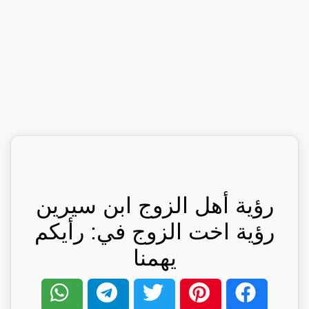
رؤية أهل الزوج ابن سيرين
رؤية اخت الزوج في: رأيكم
يهمنا