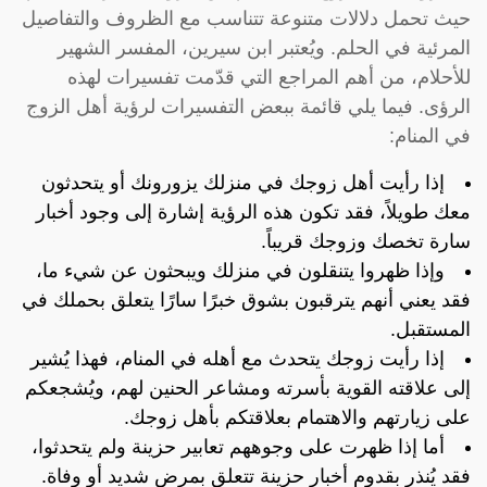
حيث تحمل دلالات متنوعة تتناسب مع الظروف والتفاصيل
المرئية في الحلم. ويُعتبر ابن سيرين، المفسر الشهير
للأحلام، من أهم المراجع التي قدّمت تفسيرات لهذه
الرؤى. فيما يلي قائمة ببعض التفسيرات لرؤية أهل الزوج
في المنام:
إذا رأيت أهل زوجك في منزلك يزورونك أو يتحدثون
معك طويلاً، فقد تكون هذه الرؤية إشارة إلى وجود أخبار
سارة تخصك وزوجك قريباً.
وإذا ظهروا يتنقلون في منزلك ويبحثون عن شيء ما،
فقد يعني أنهم يترقبون بشوق خبرًا سارًا يتعلق بحملك في
المستقبل.
إذا رأيت زوجك يتحدث مع أهله في المنام، فهذا يُشير
إلى علاقته القوية بأسرته ومشاعر الحنين لهم، ويُشجعكم
على زيارتهم والاهتمام بعلاقتكم بأهل زوجك.
أما إذا ظهرت على وجوههم تعابير حزينة ولم يتحدثوا،
فقد يُنذر بقدوم أخبار حزينة تتعلق بمرض شديد أو وفاة.