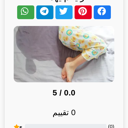
/ 5
0.0
0
تقييم
)
0
(
5