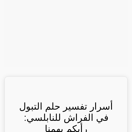
أسرار تفسير حلم التبول
في الفراش للنابلسي:
رأيكم يهمنا