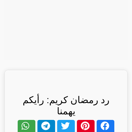
رد رمضان كريم: رأيكم
يهمنا