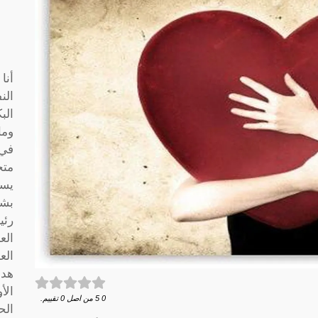
أنا
الن
الب
وما
متخ
يسا
بشك
رئي
الع
الع
هدف
الأ
0
5
من اصل
0
تقييم.
الح