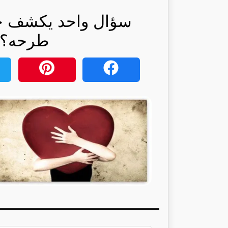
سؤال واحد يكشف حب
طرحه؟: 