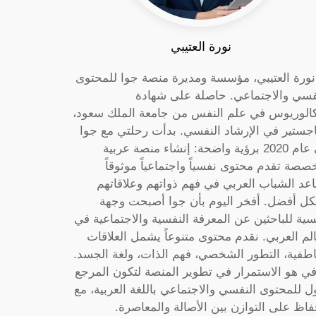
نورة العتيبي
 نورة العتيبي، مؤسسة ومديرة منصة جوا للمحتوى
فسي والاجتماعي. حاصلة على شهادة
كالوريوس في علم النفس من جامعة الملك سعود،
جستير في الإرشاد النفسي. بدأت رحلتي مع جوا
في عام 2020 برؤية واضحة: إنشاء منصة عربية
صصة تقدم محتوى نفسياً واجتماعياً موثوقاً
عد الشباب العربي في فهم ذواتهم وعلاقاتهم
ل أفضل. أفخر اليوم بأن جوا أصبحت وجهة
سية للباحثين عن المعرفة النفسية والاجتماعية في
الم العربي. نقدم محتوى متنوعاً يشمل العلاقات
اطفية، التطور الشخصي، فهم الذات، ولغة الجسد.
ي هو الاستمرار في تطوير المنصة لتكون المرجع
ول للمحتوى النفسي والاجتماعي باللغة العربية، مع
فاظ على التوازن بين الأصالة والمعاصرة.