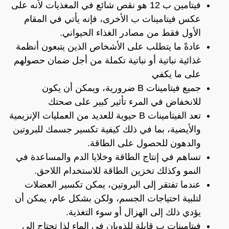
فيتامين ب 12 هو نقص شائع في المغذيات لأنه على
عكس فيتامينات ب الأخرى، فإنه يأتي في المقام
الأول فقط من مصادر الغذاء الحيواني.
عادةً ما يتطلب على الأشخاص الذين يتبعون أنظمة
غذائية نباتية أو نباتية تكملة من أجل ضمان حصولهم
على ما يكفي
جميع فيتامينات B ضرورية، ويمكن أن يكون
للانخفاض في المرء تأثير كبير على صحتك
تعد الفيتامينات B حيوية للعديد من العمليات الإنزيمية
والأيضية، بما في ذلك كيفية تكسير جسمك للبروتين
والدهون للحصول على الطاقة.
تساهم في إنتاج الطاقة وخلايا الدم والمساعدة في
النمو وكذلك تخزين الطاقة للاستخدام اللاحق.
عندما تفتقر إلى البروتين، يمكن تكسير العضلات
لتلبية احتياجات الجسم، ولكن بشكل عام، يمكن أن
يؤدي ذلك إلى الهزال أو سوء التغذية.
فيتامينات ب قابلة للذوبان في الماء لذا تحتاج إلى