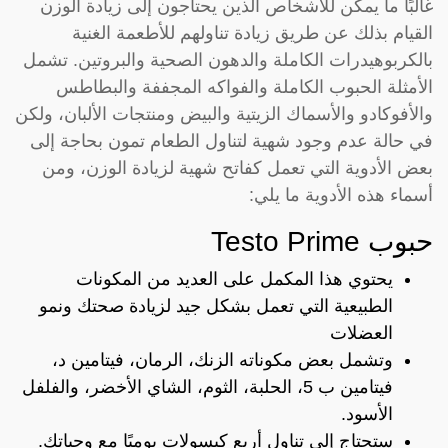
غالبًا ما يمكن للأشخاص الذين يحتاجون إلى زيادة الوزن
القيام بذلك عن طريق زيادة تناولهم للأطعمة الغنية
بالكربوهيدرات الكاملة والدهون الصحية والبروتين. تشمل
الأمثلة الحبوب الكاملة والفواكه المجففة والبطاطس
والأفوكادو والأسماك الزيتية والبيض ومنتجات الألبان، ولكن
في حالة عدم وجود شهية لتناول الطعام تمون بحاجة إلى
بعض الأدوية التي تعمل كفاتح شهية لزيادة الوزن، ومن
أسماء هذه الأدوية ما يلي:
حبوب Testo Prime
يحتوي هذا المكمل على العديد من المكونات
الطبيعية التي تعمل بشكل جيد لزيادة صحتك ونمو
العضلات
وتشمل بعض مكوناته الزنك، الرمان، فيتامين د،
فيتامين ب 5، الحلبة، الثوم، الشاي الأخضر، والفلفل
الأسود.
ستحتاج إلى تناول أربع كبسولات يوميًا مع وجباتك.