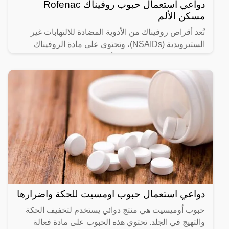
دواعي استعمال حبوب روفيناك Rofenac
مسكن الألم
تُعد أقراص روفيناك من الأدوية المضادة للالتهابات غير
الستيرويدية (NSAIDs)، وتحتوي على مادة الروفيناك
المخففة. تستخدم لتخفيف الألم والالتهابات في حالات مثل
دواعي استعمال حبوب اومسيت للحكة واضرارها
حبوب أوميسيت هي منتج دوائي يستخدم لتخفيف الحكة
والتهيج في الجلد. تحتوي هذه الحبوب على مادة فعالة