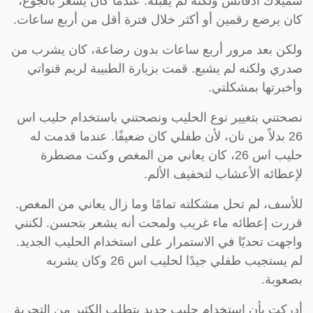
سميلاك ادفانس ولكنه لم يقبله. عندما كان يشعر بالجوع،
كان يرضع رقمين أو أكثر خلال فترة أقل من أربع ساعات.
ولكن بعد مرور أربع ساعات بدون رضاعة، كان يشرب من
صدري ولكنه لم يشبع. قمت بزيارة الطبيبة لريم قنواتي
وأخبرتها بمشكلتي.
نصحتني بتغيير نوع الحليب ونصحتني باستخدام حليب اس
26 بدلاً من نان، لأن طفلي كان ضعيفًا. عندما قدمت له
حليب اس 26، كان يعاني من المغص وكنت مضطرة
لإعطائه الأعشاب لتخفيف الألم.
للأسف، لم تحل مشكلته تمامًا وما زال يعاني من المغص.
قررت إعطائه ماء غريب ولمحت أنه يشعر بتحسن. لكنني
واجهت تحديًا في الاستمرار على استخدام الحليب الجديد.
لم يستجيب طفلي جيدًا لحليب اس 26 وكان يشربه
بصعوبة.
أدركت بأن استخدام حليب جديد يتطلب الكثير من التجربة