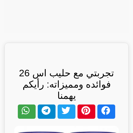
تجربتي مع حليب اس 26
فوائده ومميزاته: رأيكم
يهمنا