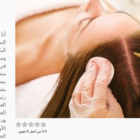
أنا
الن
الب
وما
متخ
يسا
بشك
رئي
الع
الع
هدف
الأ
0
5
من اصل
0
تقييم.
الح