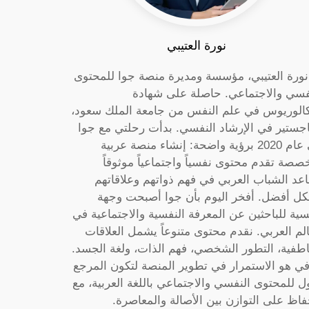
نورة العتيبي
 نورة العتيبي، مؤسسة ومديرة منصة جوا للمحتوى
فسي والاجتماعي. حاصلة على شهادة
كالوريوس في علم النفس من جامعة الملك سعود،
جستير في الإرشاد النفسي. بدأت رحلتي مع جوا
في عام 2020 برؤية واضحة: إنشاء منصة عربية
صصة تقدم محتوى نفسياً واجتماعياً موثوقاً
عد الشباب العربي في فهم ذواتهم وعلاقاتهم
ل أفضل. أفخر اليوم بأن جوا أصبحت وجهة
سية للباحثين عن المعرفة النفسية والاجتماعية في
الم العربي. نقدم محتوى متنوعاً يشمل العلاقات
اطفية، التطور الشخصي، فهم الذات، ولغة الجسد.
ي هو الاستمرار في تطوير المنصة لتكون المرجع
ول للمحتوى النفسي والاجتماعي باللغة العربية، مع
فاظ على التوازن بين الأصالة والمعاصرة.