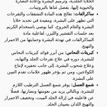
الخلايا الجلدية، وترميم البشرة وإعادة النضارة
والحيوية إليها، بفضل غناها بالبروتينات.
ساكرالفات:
تعالج هذه المادة التشققات والتقرحات
التي تظهر على البشرة، ومفيدة في تجديد خلايا
البشرة والتئام الجروح، كما يوصي باستخدام الكريم
بعد جلسات التقشير والليزر، لفاعلية مادة
الساكرالفات في تهدئة البشرة وحمايتها من الاحمرار
والتهيج.
كبريتات النحاس:
من أبرز فوائد كبريتات النحاس
للبشرة، دوره في علاج تقرحات الجلد والتهابه،
وعلاج شحوب البشرة، إلى جانب تحفيزه لإنتاج
الكولاجين، ومن ثم يؤخر ظهور علامات تقدم السِن
على البشرة.
شمع العسل:
يوفر شمع العسل الترطيب اللازم
للبشرة، وبالتالي يزيد من نعومتها ونضارتها، فضلًا
عن فاعليته في إزالة الجلد الميت، وتخفيف الاحمرار
والتهيج اللذان يصيبان الجلد.