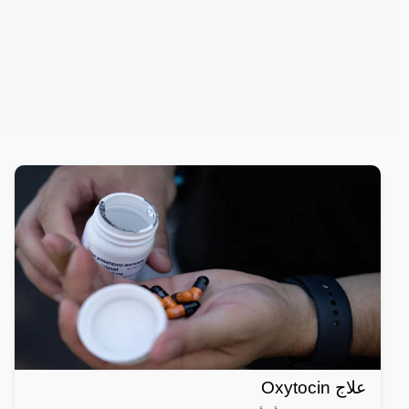
علاج Oxytocin