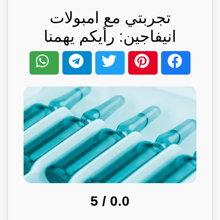
تجربتي مع امبولات
انيفاجين: رأيكم يهمنا
/ 5
0.0