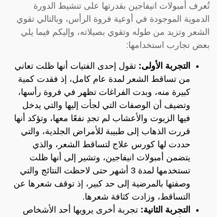
تُعرف أمبولات انيفاجين بقدرتها على تنشيط الدورة
الدموية الموجودة في أوعية فروة الرأس، وبالتالي تقوي
الشعر وتزيد من طوله وتقوي بصيلاته، وإليكم فيما يلي
بعض تجارب استخدامها:
التجربة الأولى:
تقول إحدى الفتيات أنها ظلت تعاني
من تساقط الشعر لمدة عام كامل، إذ فقدت كمية
كبيرة منه، وبدت الفراغات تظهر في فروة رأسها،
وتضيف أن الوصفات التي لجأت إليها والتي يدخل
فيها الزيوت والأعشاب لم تجدِ نفعًا معها، وتؤكد أنها
قررت الذهاب إلى طبيبة للأمراض الجلدية، والتي
حددت لها كورس علاج لتساقط الشعر، والذي
يتضمن أمبولات انيفاجين، وتشير إلى أنها ظلت
تستخدمها لمدة 3 أشهر حتى لاحظت النتائج والتي
وصفتها بالمرضية إلى حد كبير، إذ توقف شعرها عن
التساقط، وزادت كثافة شعرها.
التجربة الثانية:
تجربة أخرى يرويها أحد الأشخاص