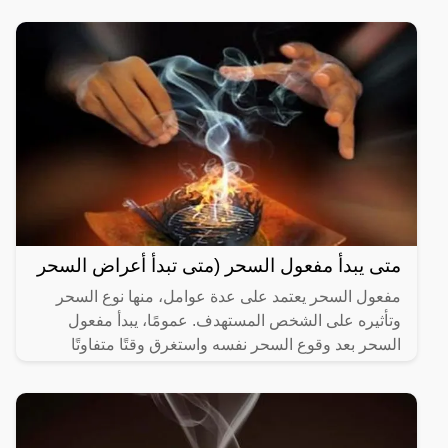
متى يبدأ مفعول السحر (متى تبدأ أعراض السحر
مفعول السحر يعتمد على عدة عوامل، منها نوع السحر
وتأثيره على الشخص المستهدف. عمومًا، يبدأ مفعول
السحر بعد وقوع السحر نفسه واستغرق وقتًا متفاوتًا
حسب نوع السحر