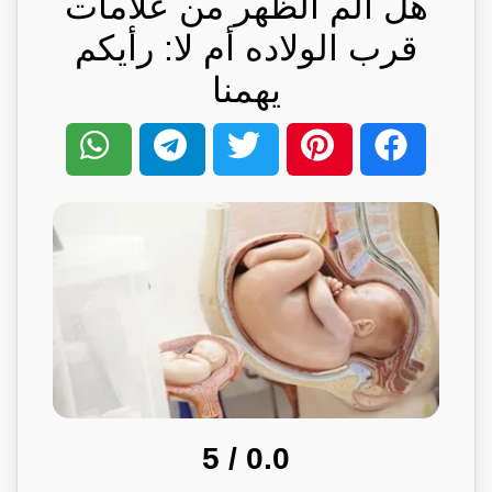
هل الم الظهر من علامات
قرب الولاده أم لا: رأيكم
يهمنا
/ 5
0.0