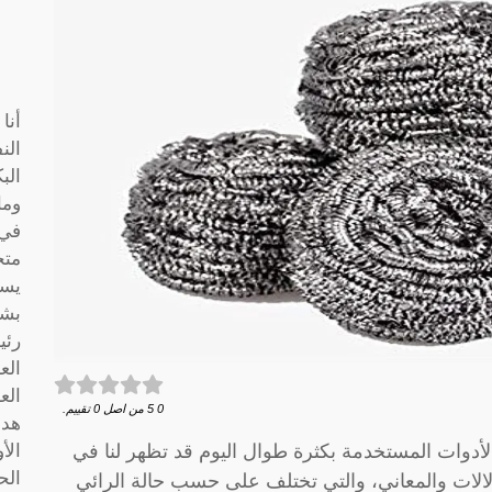
أنا
الن
الب
وما
متخ
يسا
بشك
رئي
الع
الع
0
5
من اصل
0
تقييم.
هدف
أدوات المستخدمة بكثرة طوال اليوم قد تظهر لنا في
الأ
الح
دلالات والمعاني، والتي تختلف على حسب حالة الرائي