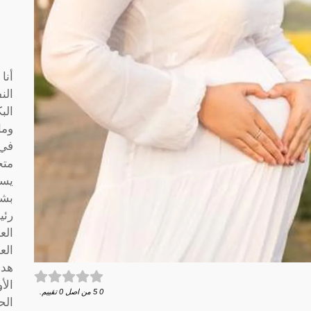
أنا
الن
الب
وما
متخ
يسا
بشك
رئي
الع
الع
هدف
الأ
0
5
من اصل
0
تقييم.
الح