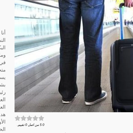
أنا
الن
الب
وما
متخ
يسا
بشك
رئي
الع
الع
هدف
الأ
0
5
من اصل
0
تقييم.
الح