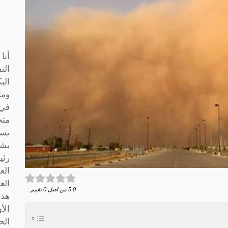
أنا
الن
الب
وما
متخ
يسا
بشك
رئي
الع
الع
0
5
من اصل
0
تقييم.
هدف
الأ
الح