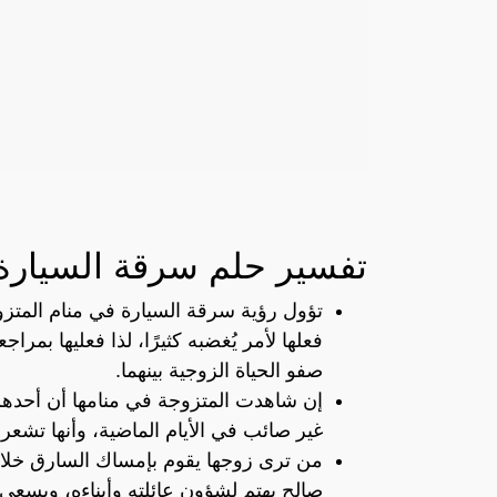
تفسير حلم سرقة السيارة
تؤول رؤية سرقة السيارة في منام المتز
فعلها لأمر يُغضبه كثيرًا، لذا فعليها بمراج
صفو الحياة الزوجية بينهما.
إن شاهدت المتزوجة في منامها أن أحدهم ي
غير صائب في الأيام الماضية، وأنها تشعر ب
من ترى زوجها يقوم بإمساك السارق خلال 
صالح يهتم لشؤون عائلته وأبناءه، ويسع