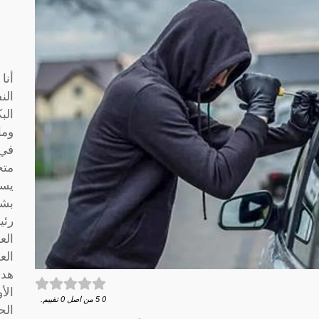
أنا
الن
الب
وما
متخ
يسا
بشك
رئي
الع
الع
هدف
الأ
0
5
من اصل
0
تقييم.
الح