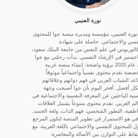
نورة العتيبي
 نورة العتيبي، مؤسسة ومديرة منصة جوا للمحتوى
فسي والاجتماعي. حاصلة على شهادة
كالوريوس في علم النفس من جامعة الملك سعود،
جستير في الإرشاد النفسي. بدأت رحلتي مع جوا
في عام 2020 برؤية واضحة: إنشاء منصة عربية
صصة تقدم محتوى نفسياً واجتماعياً موثوقاً
عد الشباب العربي في فهم ذواتهم وعلاقاتهم
ل أفضل. أفخر اليوم بأن جوا أصبحت وجهة
سية للباحثين عن المعرفة النفسية والاجتماعية في
الم العربي. نقدم محتوى متنوعاً يشمل العلاقات
اطفية، التطور الشخصي، فهم الذات، ولغة الجسد.
ي هو الاستمرار في تطوير المنصة لتكون المرجع
ول للمحتوى النفسي والاجتماعي باللغة العربية، مع
فاظ على التوازن بين الأصالة والمعاصرة.