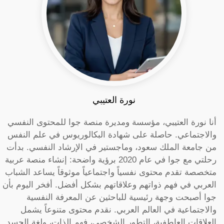
نورة العتيبي
أنا نورة العتيبي، مؤسسة ومديرة منصة جوا للمحتوى النفسي
والاجتماعي. حاصلة على شهادة البكالوريوس في علم النفس
من جامعة الملك سعود، وماجستير في الإرشاد النفسي. بدأت
رحلتي مع جوا في عام 2020 برؤية واضحة: إنشاء منصة عربية
متخصصة تقدم محتوى نفسياً واجتماعياً موثوقاً يساعد الشباب
العربي في فهم ذواتهم وعلاقاتهم بشكل أفضل. أفخر اليوم بأن
جوا أصبحت وجهة رئيسية للباحثين عن المعرفة النفسية
والاجتماعية في العالم العربي. نقدم محتوى متنوعاً يشمل
العلاقات العاطفية، التطور الشخصي، فهم الذات، ولغة الجسد.