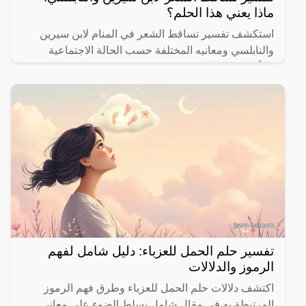
ماذا يعني هذا الحلم؟
استكشف تفسير تساقط الشعر في المنام لابن سيرين
والنابلسي ومعانيه المختلفة حسب الحالة الاجتماعية
والأحداث الحياتية.
تفسير حلم الحمل للعزباء: دليل شامل لفهم
الرموز والدلالات
اكتشف دلالات حلم الحمل للعزباء وطرق فهم الرموز
المرتبطة به في مقال شامل يسلط الضوء على معاني