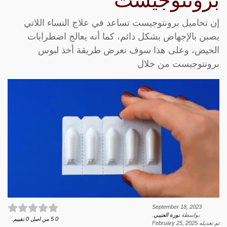
برونتوجيست
إن تحاميل برونتوجيست تساعد في علاج النساء اللاتي
يصبن بالإجهاض بشكل دائم، كما أنه يعالج اضطرابات
الحيض، وعلى هذا سوف نعرض طريقة أخذ لبوس
برونتوجيست من خلال
September 18, 2023
بواسطة
نورة العتيبي
.
0
5
من اصل
0
تقييم.
تم تعديله
February 25, 2025