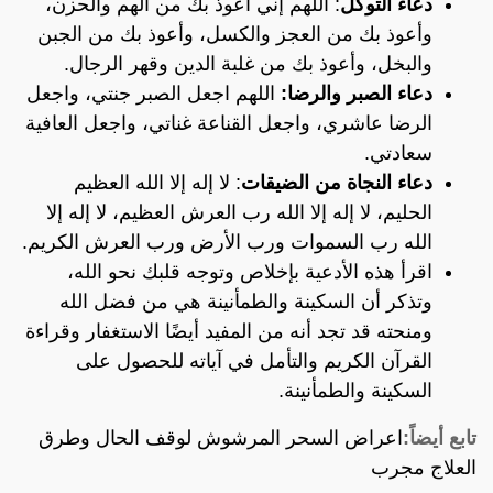
دعاء التوكل
: اللهم إني أعوذ بك من الهم والحزن،
وأعوذ بك من العجز والكسل، وأعوذ بك من الجبن
والبخل، وأعوذ بك من غلبة الدين وقهر الرجال.
دعاء الصبر والرضا:
اللهم اجعل الصبر جنتي، واجعل
الرضا عاشري، واجعل القناعة غناتي، واجعل العافية
سعادتي.
دعاء النجاة من الضيقات
: لا إله إلا الله العظيم
الحليم، لا إله إلا الله رب العرش العظيم، لا إله إلا
الله رب السموات ورب الأرض ورب العرش الكريم.
اقرأ هذه الأدعية بإخلاص وتوجه قلبك نحو الله،
وتذكر أن السكينة والطمأنينة هي من فضل الله
ومنحته قد تجد أنه من المفيد أيضًا الاستغفار وقراءة
القرآن الكريم والتأمل في آياته للحصول على
السكينة والطمأنينة.
تابع أيضاً:
اعراض السحر المرشوش لوقف الحال وطرق
العلاج مجرب