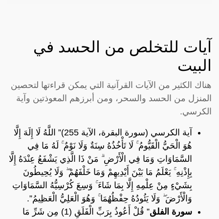
آيات للتخلص من الحسد في
البيت
هناك الكثير من الآيات القرآنية التي يمكن قراءتها لتحصين
المنزل من الحسد والسحر، ومن أبرزهم المعوذتين وآية
الكرسي.
آية الكرسي (سورة البقرة، الآية 255)” اللَّهُ لَا إِلَهَ إِلَّا
هُوَ الْحَيُّ الْقَيُّومُ ۚ لَا تَأْخُذُهُ سِنَةٌ وَلَا نَوْمٌ ۚ لَهُ مَا فِي
السَّمَاوَاتِ وَمَا فِي الْأَرْضِ ۗ مَنْ ذَا الَّذِي يَشْفَعُ عِنْدَهُ إِلَّا
بِإِذْنِهِ ۚ يَعْلَمُ مَا بَيْنَ أَيْدِيهِمْ وَمَا خَلْفَهُمْ ۖ وَلَا يُحِيطُونَ
بِشَيْءٍ مِنْ عِلْمِهِ إِلَّا بِمَا شَاءَ ۚ وَسِعَ كُرْسِيُّهُ السَّمَاوَاتِ
وَالْأَرْضَ ۖ وَلَا يَئُودُهُ حِفْظُهُمَا ۚ وَهُوَ الْعَلِيُّ الْعَظِيمُ”.
سورة الفلق
” قُلْ أَعُوذُ بِرَبِّ الْفَلَقِ (1) مِن شَرِّ مَا