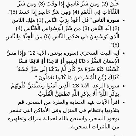
خَلَقَ (2) وَمِن شَرِّ غَاسِقٍ إِذَا وَقَبَ (3) وَمِن شَرِّ
النَّفَّاثَاتِ فِي الْعُقَدِ (4) وَمِن شَرِّ حَاسِدٍ إِذَا حَسَدَ (5)”.
سورة الناس
” قُلْ أَعُوذُ بِرَبِّ النَّاسِ (1) مَلِكِ النَّاسِ
(2) إِلَٰهِ النَّاسِ (3) مِن شَرِّ الْوَسْوَاسِ الْخَنَّاسِ (4)
الَّذِي يُوَسْوِسُ فِي صُدُورِ النَّاسِ (5) مِنَ الْجِنَّةِ وَالنَّاسِ
(6)”.
آية البيت السحري (سورة يونس، الآية 12″ وَإِذَا مَسَّ
الْإِنسَانَ الضُّرُّ دَعَانَا لِجَنبِهِ أَوْ قَاعِدًا أَوْ قَائِمًا فَلَمَّا
كَشَفْنَا عَنْهُ ضُرَّهُ مَرَّ كَأَن لَّمْ يَدْعُنَا إِلَىٰ ضُرٍّ مَّسَّهُ ۚ
كَذَٰلِكَ زُيِّنَ لِلْمُسْرِفِينَ مَا كَانُوا يَعْمَلُونَ “.
سورة الرعد، الآية 28: الَّذِينَ آمَنُوا وَتَطْمَئِنُّ قُلُوبُهُمْ
بِذِكْرِ اللَّهِ ۗ أَلَا بِذِكْرِ اللَّهِ تَطْمَئِنُّ الْقُلُوبُ
اقرأ الآيات بنية الحماية والطرد من السحر، قم
بتلاوتها بانتظام في المنزل وفي الأماكن التي تشعر
بوجود السحر، واستعن بالله لحماية منزلك وتطهيره
من التأثيرات السحرية.