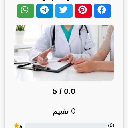
/ 5
0.0
0
تقييم
)
0
(
5