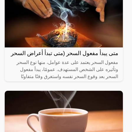
متى يبدأ مفعول السحر (متى تبدأ أعراض السحر
مفعول السحر يعتمد على عدة عوامل، منها نوع السحر
وتأثيره على الشخص المستهدف. عمومًا، يبدأ مفعول
السحر بعد وقوع السحر نفسه واستغرق وقتًا متفاوتًا
حسب نوع السحر