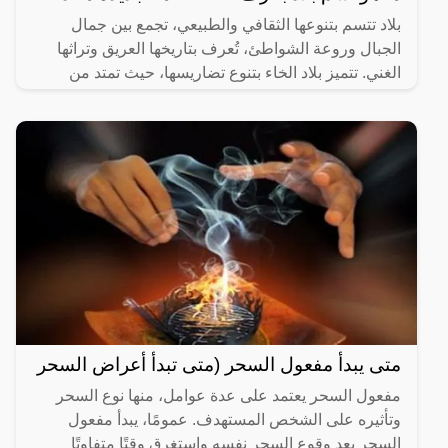
بلاد تتسم بتنوعها الثقافي والطبيعي، تجمع بين جمال
الجبال وروعة الشواطئ، تُعرف بتاريخها العريق وتراثها
الغني. تتميز بلاد الخاء بتنوع تضاريسها، حيث تمتد من
متى يبدأ مفعول السحر (متى تبدأ أعراض السحر
مفعول السحر يعتمد على عدة عوامل، منها نوع السحر
وتأثيره على الشخص المستهدف. عمومًا، يبدأ مفعول
السحر بعد وقوع السحر نفسه واستغرق وقتًا متفاوتًا