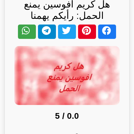
هل كريم افوسين يمنع
الحمل: رأيكم يهمنا
/ 5
0.0