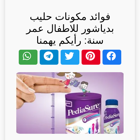
فوائد مكونات حليب
بدياشور للاطفال عمر
سنة: رأيكم يهمنا