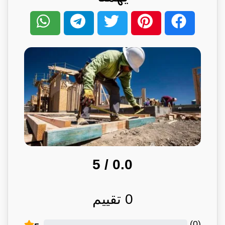
/ 5
0.0
0
تقييم
)
0
(