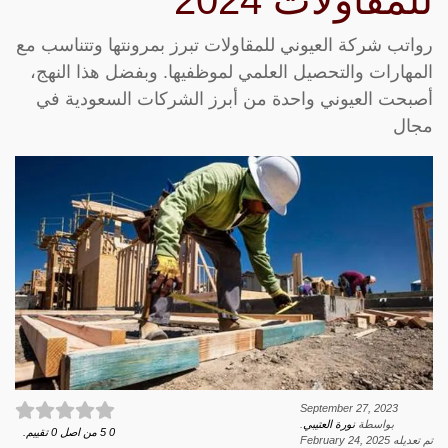
للمقاولات 2024
رواتب شركة العيوني للمقاولات تبرز بمرونتها وتتناسب مع
المهارات والتحصيل العلمي لموظفيها. وبفضل هذا النهج،
أصبحت العيوني واحدة من أبرز الشركات السعودية في
مجال
September 27, 2023
بواسطة
نورة العتيبي
.
0
5
من اصل
0
تقييم.
تم تعديله
February 24, 2025