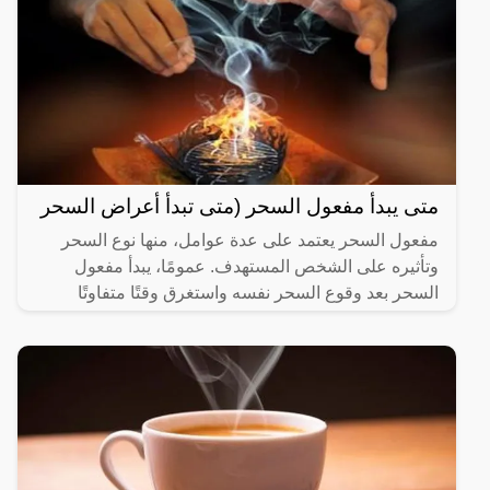
متى يبدأ مفعول السحر (متى تبدأ أعراض السحر
مفعول السحر يعتمد على عدة عوامل، منها نوع السحر
وتأثيره على الشخص المستهدف. عمومًا، يبدأ مفعول
السحر بعد وقوع السحر نفسه واستغرق وقتًا متفاوتًا
حسب نوع السحر