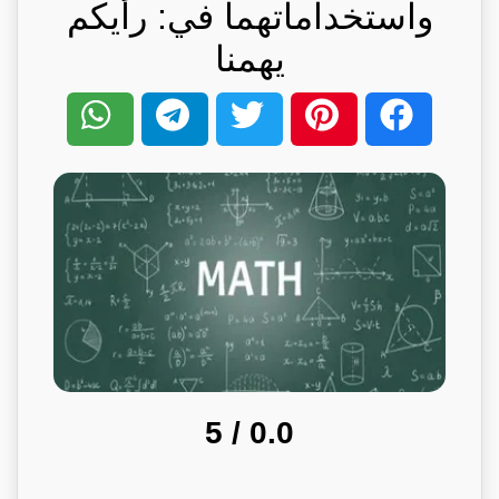
واستخداماتهما في: رأيكم
يهمنا
/ 5
0.0