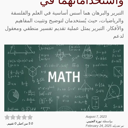
واستخداماتهما في
التبرير والبرهان هما أسس أساسية في العلم والفلسفة
والرياضيات، حيث يُستخدمان لتوضيح وتثبيت المفاهيم
والأفكار. التبرير يمثل عملية تقديم تفسير منطقي ومعقول
لدعم
August 7, 2023
بواسطة
نورة العتيبي
.
0
5
من اصل
0
تقييم.
تم تعديله
February 24, 2025