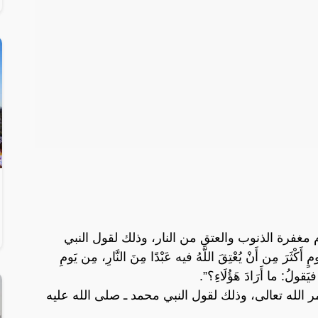
مغفرة الذنوب والعتق من النار، وذلك لقول النبي
 مِن أَنْ يُعْتِقَ اللَّهُ فيه عَبْدًا مِنَ النَّارِ، مِن يَومِ
َ، فيَقولُ: ما أَرَادَ هَؤُلَاءِ؟”.
أمر الله تعالى، وذلك لقول النبي محمد ـ صلى الله عليه