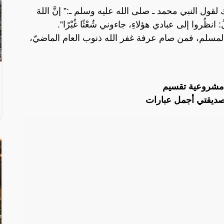
لقول النبي محمد ـ صلى الله عليه وسلم ـ:” إنَّ اللهَ
انظُروا إلى عبادي هؤلاءِ، جاءوني شُعْثًا غُبْرًا”.
لمسلم، فمن صام عرفة غفر الله ذنوب العام الماضيّ،
 مشروعية تقسيم
صديقتي أجمل عبارات