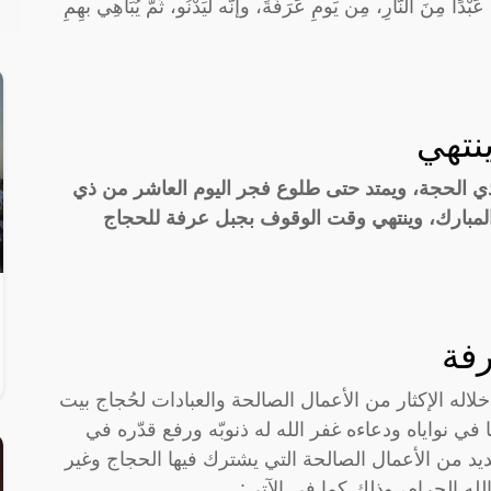
دًا مِنَ النَّارِ، مِن يَومِ عَرَفَةَ، وإنَّه لَيَدْنُو، ثُمَّ يُبَاهِي بهِمِ
نتهي
ذي الحجة، ويمتد حتى طلوع فجر اليوم العاشر من ذي
 المبارك، وينتهي وقت الوقوف بجبل عرفة للحجاج
فة
لاله الإكثار من الأعمال الصالحة والعبادات لحُجاج بيت
 في نواياه ودعاءه غفر الله له ذنوبّه ورفع قدّره في
عديد من الأعمال الصالحة التي يشترك فيها الحجاج وغير
له الحرام، وذلك كما في الآتي: