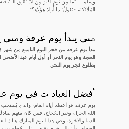
وسلم ـ : “ما مِن يَومٍ أَكْثَرَ مِن أَنْ يُعْتِقَ اللَّهُ فيه عَبْ
المَلَائِكَةَ، فيَقولُ: ما أَرَادَ هَؤُلَاءِ؟”.
متى يبدأ يوم عرفة ومتى ي
يبدأ يوم عرفه من فجر اليوم التاسع من شهر 
الحجة وهو يوم النحر أو أول أيام عيد الأضحى
بطلوع فجر يوم النحر
.
أفضل العبادات في يوم عر
يوم عرفَه هو أعظم أيام العَام، والذي يُستحب خ
الله الحرام وغير الحُجاج، فمن كان منهم صادقًا
الدنيا والآخرة، وفي هذا اليوم المبارك هناك ال
الحجاج، وأعمال أخرى تقتصر على حُجاج بيت ال