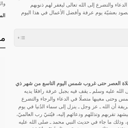
وال
لدعاء والتضرع إلى الله تعالى ليغفر لهم ذنوبهم
قصود بعشيّة يوم عرفة وأفضل الأعمال في هذا اليوم
الم
مق
 صلاة العصر حتى غروب شمس اليوم التاسع من شهر ذي
الله عليه وسلم ـ يقف فيه بجبل عرفة رافعًا يديه
مس وحتى مغيبها متصلًا في الدعاء والرجاء والتضرع
شريفة أن الله ـ عز وجل ـ ينزل إلى سماء الدُنيا في يوم
شهد تقربهم وتذللهم ودعائهم إليه، فيُثنيّ رب العالميّ،
ع، وذلك ما جاء في حديث النبي محمد ـ صلى الله عليه