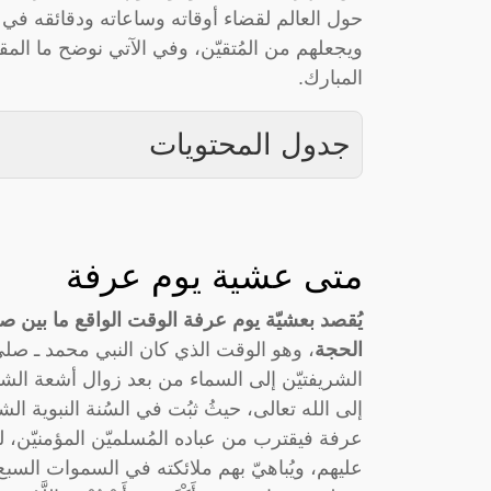
حول العالم لقضاء أوقاته وساعاته ودقائقه في ا
ويجعلهم من المُتقيّن، وفي الآتي نوضح ما الم
المبارك.
جدول المحتويات
متى عشية يوم عرفة
يُقصد بعشيّة يوم عرفة الوقت الواقع ما بين
الحجة
، وهو الوقت الذي كان النبي محمد ـ صلى 
الشريفتيّن إلى السماء من بعد زوال أشعة الش
إلى الله تعالى، حيثُ ثبُت في السُنة النبوية ال
عرفة فيقترب من عباده المُسلميّن المؤمنيّن، لي
عليهم، ويُباهيّ بهم ملائكته في السموات السب