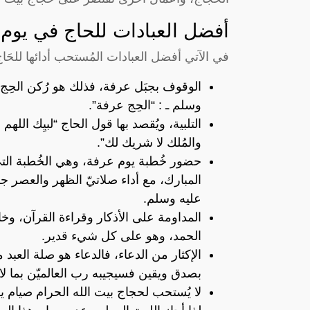
أفضل العبادات للحاج في يوم
في الآتي أفضل العبادات المُستحب أدائها للحَا
الوقوف بجبَل عرفة، فذلك هو رُكن الحِج 
وسلم ـ : “الحِج عرفة”.
التلبية، ويُقصد بها قول الحاج “لبيِك اللهم 
والمُلك لا شريك لك”.
حضور خُطبة يوم عرفة، وهي الخُطبة التي يُ
المبارك، مع أداء صلاتيّ الظهر والعصر جمعً
عليه وسلم.
المداومة على الأذكار وقراءة القرآن، وخاص
الحمد، وهو على كل شيء قدير.
الإكثار من الدعاء، فالدعاء هو صلة العبد م
بصدق ويقين فسيجيبه رب العالميّن بما 
لا يُستحب لحجاج بيت الله الحرام صيام