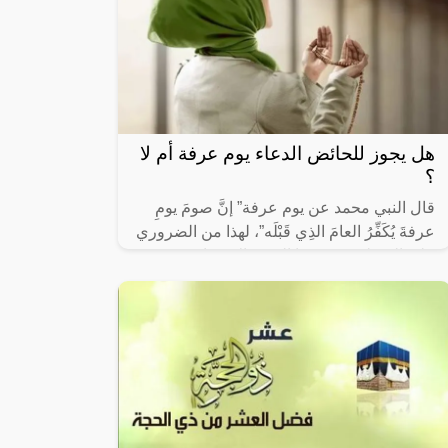
هل يجوز للحائض الدعاء يوم عرفة أم لا
؟
قال النبي محمد عن يوم عرفة” إنَّ صومَ يومِ
عرفةَ يُكَفِّرُ العامَ الذِي قَبْلَه”، لهذا من الضروري
على المسلم صوم هذا اليوم والاستفادة من
ثوابه مع الإكثار من