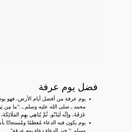
فضل يوم عرفة
يوم عرفة من أفضل أيام الأرض، فهو يوم 
محمد ـ صلى الله عليه وسلم ـ :”ما مِن يَومٍ أَكْثَرَ
عَرَفَةَ، وإنَّه لَيَدْنُو، ثُمَّ يُبَاهِي بهِمِ المَلَائِكَة
يوم يكون فيه الدعاء مُعظمًا ومُستجابًا ب
وسلم :” خير الدعاء دعاء يوم عرفة”.