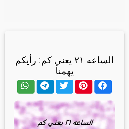
الساعه ٢١ يعني كم: رأيكم
يهمنا