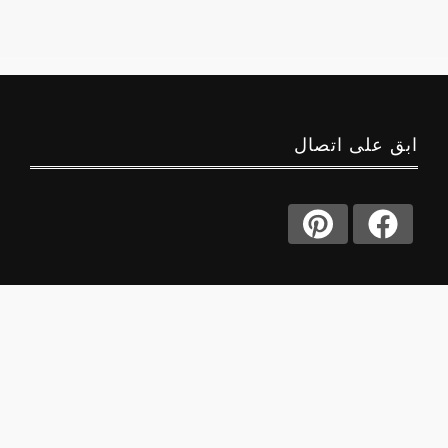
ابق على اتصال
حول
منصة جوا
اكتشف عالماً من المعرفة النفسية والعاطفية مع جوا
سعودي - منصة سعودية عربية متخصصة تقدم محتوى