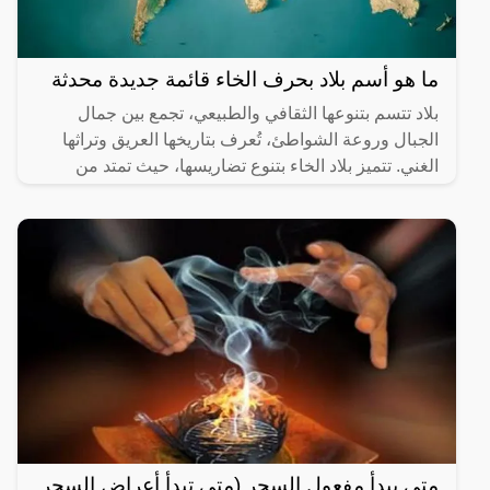
ما هو أسم بلاد بحرف الخاء قائمة جديدة محدثة
بلاد تتسم بتنوعها الثقافي والطبيعي، تجمع بين جمال
الجبال وروعة الشواطئ، تُعرف بتاريخها العريق وتراثها
الغني. تتميز بلاد الخاء بتنوع تضاريسها، حيث تمتد من
متى يبدأ مفعول السحر (متى تبدأ أعراض السحر