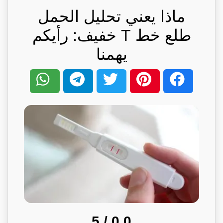
ماذا يعني تحليل الحمل
طلع خط T خفيف: رأيكم
يهمنا
/ 5
0.0