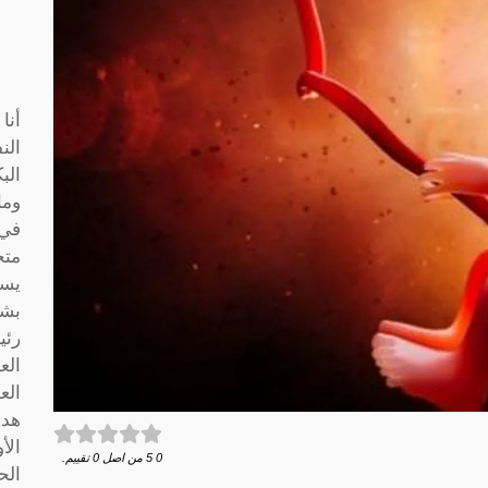
أنا
الن
الب
وما
متخ
يسا
بشك
رئي
الع
الع
هدف
الأ
0
5
من اصل
0
تقييم.
الح