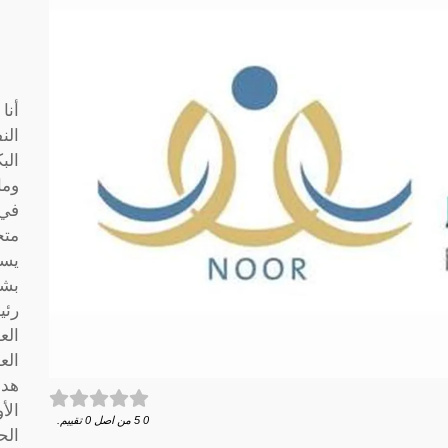
أنا
الن
الب
وما
متخ
يسا
بشك
رئي
الع
الع
هدف
الأ
0
5
من اصل
0
تقييم.
الح