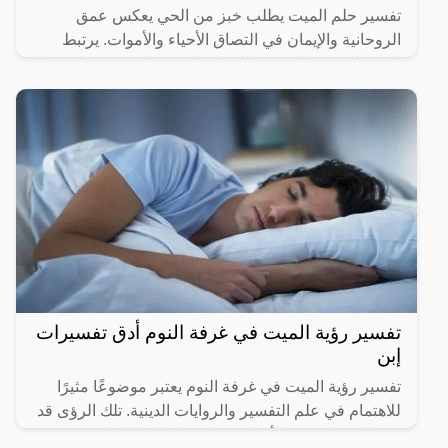
تفسير حلم الميت يطلب خبز من الحي يعكس عمق
الروحانية والإيمان في التصاق الأحياء والأموات. يرتبط
الخبز بالرمزية المعنوية للحياة والتغذية الروحية. يُظهر هذا
الحلم
تفسير رؤية الميت في غرفة النوم أدق تفسيرات
إبن
تفسير رؤية الميت في غرفة النوم يعتبر موضوعًا مثيرًا
للاهتمام في علم التفسير والروايات الدينية. تلك الرؤى قد
تثير الفضول وتثير الأسئلة حول معانيها ودلالاتها.