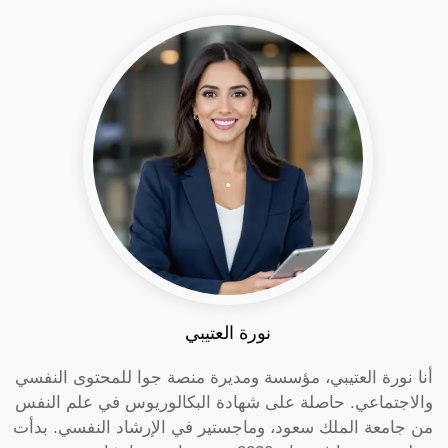
نورة العتيبي
أنا نورة العتيبي، مؤسسة ومديرة منصة جوا للمحتوى النفسي
والاجتماعي. حاصلة على شهادة البكالوريوس في علم النفس
من جامعة الملك سعود، وماجستير في الإرشاد النفسي. بدأت