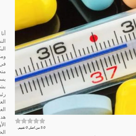
أنا
الن
الب
وما
متخ
يسا
بشك
رئي
الع
الع
هدف
الأ
0
5
من اصل
0
تقييم.
الح